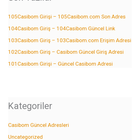
105Casibom Girişi – 105Casibom.com Son Adres
104Casibom Giriş – 104Casibom Güncel Link
103Casibom Giriş – 103Casibom.com Erişim Adresi
102Casibom Giriş – Casibom Güncel Giriş Adresi
101Casibom Girişi – Güncel Casibom Adresi
Kategoriler
Casibom Güncel Adresleri
Uncategorized