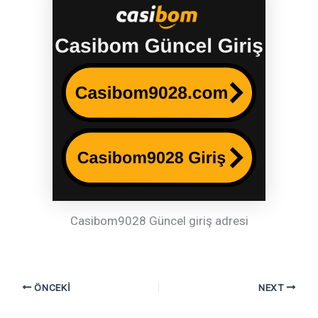
Casibom9028 Güncel giriş adresi
ÖNCEKI
NEXT