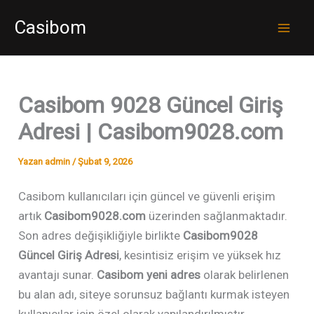
İçeriğe
Casibom
atla
Mai
Men
Casibom 9028 Güncel Giriş
Adresi | Casibom9028.com
Yazan
admin
/
Şubat 9, 2026
Casibom kullanıcıları için güncel ve güvenli erişim
artık
Casibom9028.com
üzerinden sağlanmaktadır.
Son adres değişikliğiyle birlikte
Casibom9028
Güncel Giriş Adresi
, kesintisiz erişim ve yüksek hız
avantajı sunar.
Casibom yeni adres
olarak belirlenen
bu alan adı, siteye sorunsuz bağlantı kurmak isteyen
kullanıcılar için özel olarak yapılandırılmıştır.