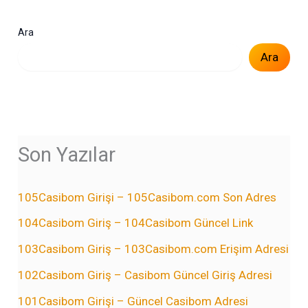
Ara
Ara
Son Yazılar
105Casibom Girişi – 105Casibom.com Son Adres
104Casibom Giriş – 104Casibom Güncel Link
103Casibom Giriş – 103Casibom.com Erişim Adresi
102Casibom Giriş – Casibom Güncel Giriş Adresi
101Casibom Girişi – Güncel Casibom Adresi