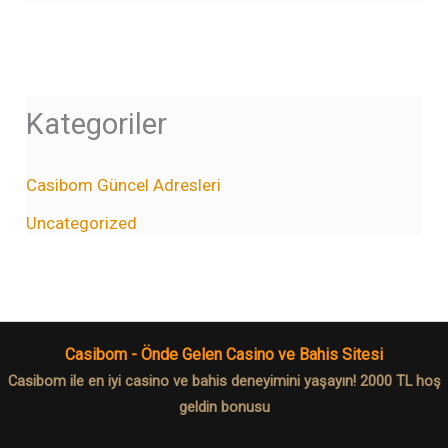
Kategoriler
Casibom Güncel Adresleri
Uncategorized
Casibom - Önde Gelen Casino ve Bahis Sitesi
Casibom ile en iyi casino ve bahis deneyimini yaşayın! 2000 TL hoş
geldin bonusu